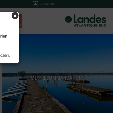
Se connecter
EIL
RÉSERVER
rien
'océan.
MES RECOMMANDATIONS