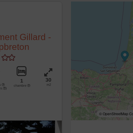
ent Gillard -
pbreton
30
1
s
m2
chambre
s.
)
© OpenStreetMap Con