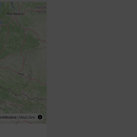
tributors |
MapLibre