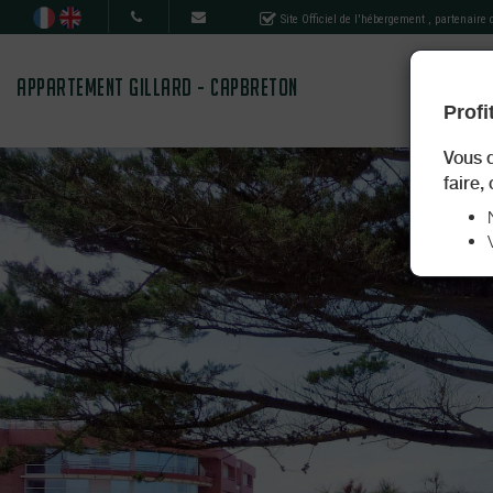
Site Officiel de l'hébergement
, partenaire
APPARTEMENT GILLARD - CAPBRETON
Profi
Vous 
faire,