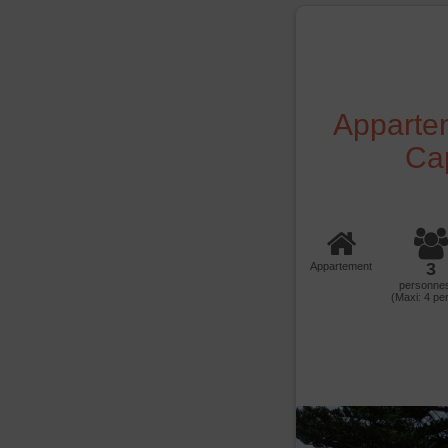
Appartem
Ca
3
Appartement
personne
(Maxi:
4
per